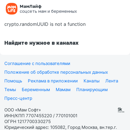
МамЛайф
Ошибка на странице
соцсеть мам и беременных
crypto.randomUUID is not a function
Найдите нужное в каналах
Соглашение с пользователями
Положение об обработке персональных данных
Помощь
Реклама в приложении
Каналы
Лента
Темы
Беременным
Мамам
Планирующим
Пресс-центр
ООО «Мам Софт»
ИНН/КПП 7707455220 / 770101001
ОГРН 1217700330275
Юридический адрес: 105082, Город Москва, вн.тер.г.