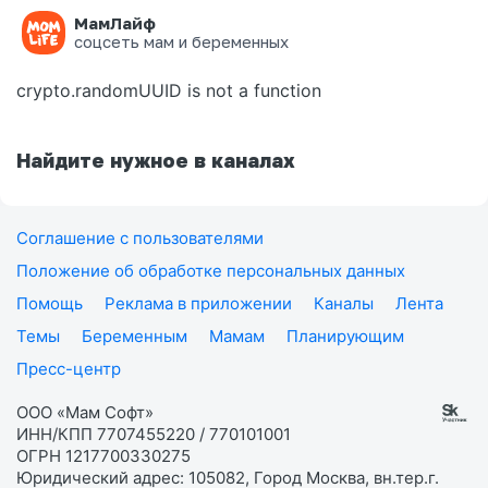
МамЛайф
Ошибка на странице
соцсеть мам и беременных
crypto.randomUUID is not a function
Найдите нужное в каналах
Соглашение с пользователями
Положение об обработке персональных данных
Помощь
Реклама в приложении
Каналы
Лента
Темы
Беременным
Мамам
Планирующим
Пресс-центр
ООО «Мам Софт»
ИНН/КПП 7707455220 / 770101001
ОГРН 1217700330275
Юридический адрес: 105082, Город Москва, вн.тер.г.