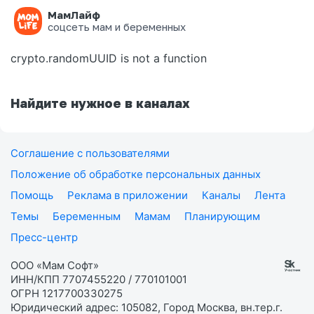
МамЛайф
Ошибка на странице
соцсеть мам и беременных
crypto.randomUUID is not a function
Найдите нужное в каналах
Соглашение с пользователями
Положение об обработке персональных данных
Помощь
Реклама в приложении
Каналы
Лента
Темы
Беременным
Мамам
Планирующим
Пресс-центр
ООО «Мам Софт»
ИНН/КПП 7707455220 / 770101001
ОГРН 1217700330275
Юридический адрес: 105082, Город Москва, вн.тер.г.