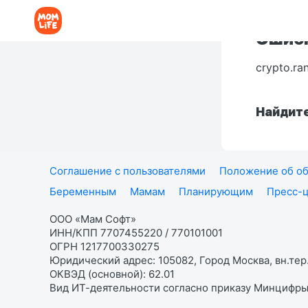
Ошибк
crypto.ra
Найдите
Соглашение с пользователями
Положение об об
Беременным
Мамам
Планирующим
Пресс-
ООО «Мам Софт»
ИНН/КПП 7707455220 / 770101001
ОГРН 1217700330275
Юридический адрес: 105082, Город Москва, вн.тер.
ОКВЭД (основной): 62.01
Вид ИТ-деятельности согласно приказу Минцифры: