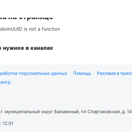
а на странице
ndomUUID is not a function
 нужное в каналах
работке персональных данных
Помощь
Реклама в при
центр
г. муниципальный округ Басманный, пл Спартаковская, д. 14,
 12.01