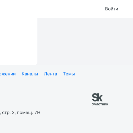
Войти
ложении
Каналы
Лента
Темы
 стр. 2, помещ. 7Н