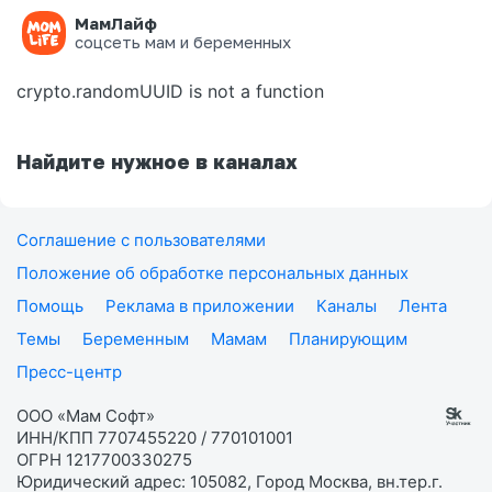
МамЛайф
Ошибка на странице
соцсеть мам и беременных
crypto.randomUUID is not a function
Найдите нужное в каналах
Соглашение с пользователями
Положение об обработке персональных данных
Помощь
Реклама в приложении
Каналы
Лента
Темы
Беременным
Мамам
Планирующим
Пресс-центр
ООО «Мам Софт»
ИНН/КПП 7707455220 / 770101001
ОГРН 1217700330275
Юридический адрес: 105082, Город Москва, вн.тер.г.