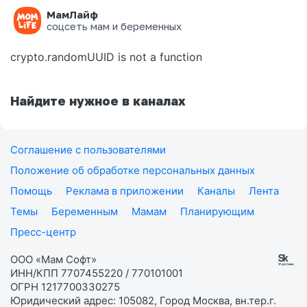
МамЛайф
Ошибка на странице
соцсеть мам и беременных
crypto.randomUUID is not a function
Найдите нужное в каналах
Соглашение с пользователями
Положение об обработке персональных данных
Помощь
Реклама в приложении
Каналы
Лента
Темы
Беременным
Мамам
Планирующим
Пресс-центр
ООО «Мам Софт»
ИНН/КПП 7707455220 / 770101001
ОГРН 1217700330275
Юридический адрес: 105082, Город Москва, вн.тер.г.