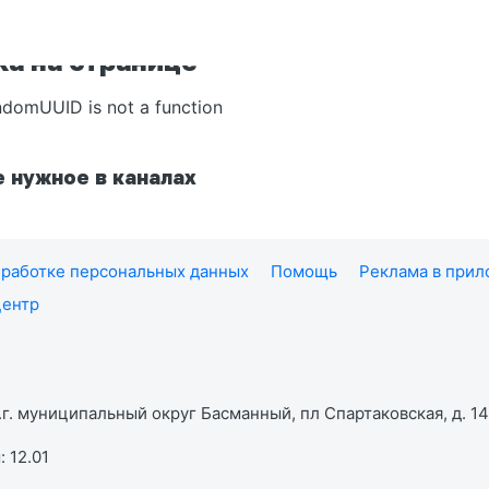
а на странице
ndomUUID is not a function
 нужное в каналах
работке персональных данных
Помощь
Реклама в при
центр
г. муниципальный округ Басманный, пл Спартаковская, д. 14,
 12.01