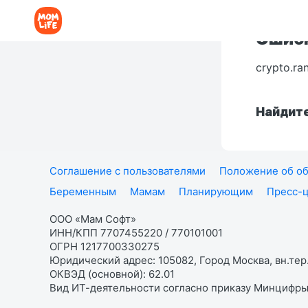
Ошибк
crypto.ra
Найдите
Соглашение с пользователями
Положение об об
Беременным
Мамам
Планирующим
Пресс-
ООО «Мам Софт»
ИНН/КПП 7707455220 / 770101001
ОГРН 1217700330275
Юридический адрес: 105082, Город Москва, вн.тер.
ОКВЭД (основной): 62.01
Вид ИТ-деятельности согласно приказу Минцифры: