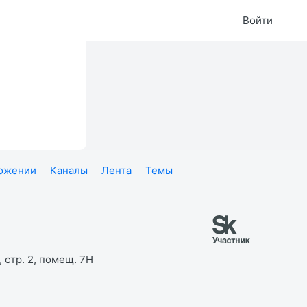
Войти
ложении
Каналы
Лента
Темы
 стр. 2, помещ. 7Н