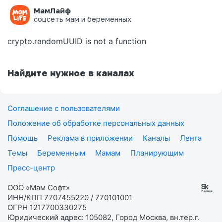
МамЛайф
Ошибка на странице
соцсеть мам и беременных
crypto.randomUUID is not a function
Найдите нужное в каналах
Соглашение с пользователями
Положение об обработке персональных данных
Помощь
Реклама в приложении
Каналы
Лента
Темы
Беременным
Мамам
Планирующим
Пресс-центр
ООО «Мам Софт»
ИНН/КПП 7707455220 / 770101001
ОГРН 1217700330275
Юридический адрес: 105082, Город Москва, вн.тер.г.