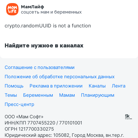
МамЛайф
Ошибка на странице
соцсеть мам и беременных
crypto.randomUUID is not a function
Найдите нужное в каналах
Соглашение с пользователями
Положение об обработке персональных данных
Помощь
Реклама в приложении
Каналы
Лента
Темы
Беременным
Мамам
Планирующим
Пресс-центр
ООО «Мам Софт»
ИНН/КПП 7707455220 / 770101001
ОГРН 1217700330275
Юридический адрес: 105082, Город Москва, вн.тер.г.