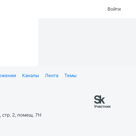
Войти
ложении
Каналы
Лента
Темы
 стр. 2, помещ. 7Н