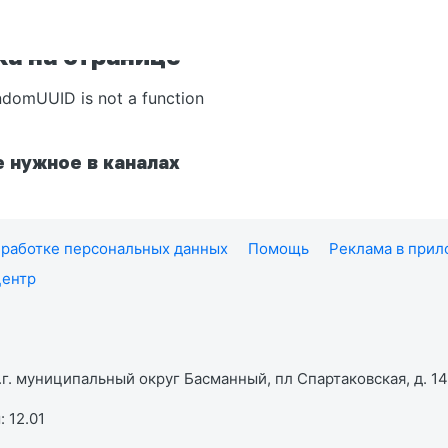
а на странице
ndomUUID is not a function
 нужное в каналах
работке персональных данных
Помощь
Реклама в при
центр
г. муниципальный округ Басманный, пл Спартаковская, д. 14,
 12.01