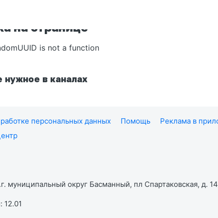
а на странице
ndomUUID is not a function
 нужное в каналах
работке персональных данных
Помощь
Реклама в при
центр
г. муниципальный округ Басманный, пл Спартаковская, д. 14,
 12.01