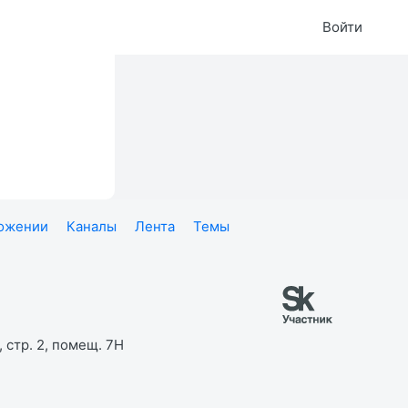
Войти
ложении
Каналы
Лента
Темы
 стр. 2, помещ. 7Н