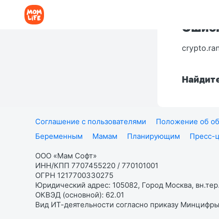
Ошибк
crypto.ra
Найдите
Соглашение с пользователями
Положение об об
Беременным
Мамам
Планирующим
Пресс-
ООО «Мам Софт»
ИНН/КПП 7707455220 / 770101001
ОГРН 1217700330275
Юридический адрес: 105082, Город Москва, вн.тер.
ОКВЭД (основной): 62.01
Вид ИТ-деятельности согласно приказу Минцифры: