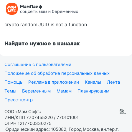
МамЛайф
Ошибка на странице
соцсеть мам и беременных
crypto.randomUUID is not a function
Найдите нужное в каналах
Соглашение с пользователями
Положение об обработке персональных данных
Помощь
Реклама в приложении
Каналы
Лента
Темы
Беременным
Мамам
Планирующим
Пресс-центр
ООО «Мам Софт»
ИНН/КПП 7707455220 / 770101001
ОГРН 1217700330275
Юридический адрес: 105082, Город Москва, вн.тер.г.