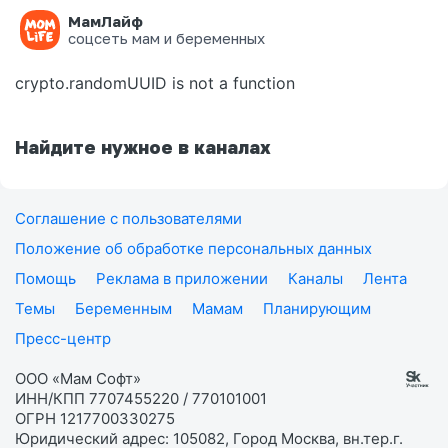
МамЛайф
Ошибка на странице
соцсеть мам и беременных
crypto.randomUUID is not a function
Найдите нужное в каналах
Соглашение с пользователями
Положение об обработке персональных данных
Помощь
Реклама в приложении
Каналы
Лента
Темы
Беременным
Мамам
Планирующим
Пресс-центр
ООО «Мам Софт»
ИНН/КПП 7707455220 / 770101001
ОГРН 1217700330275
Юридический адрес: 105082, Город Москва, вн.тер.г.