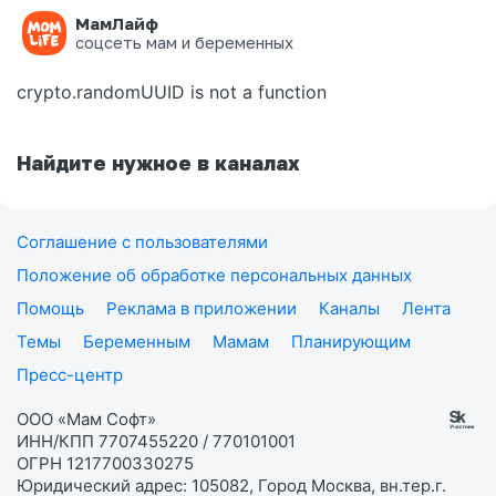
МамЛайф
Ошибка на странице
соцсеть мам и беременных
crypto.randomUUID is not a function
Найдите нужное в каналах
Соглашение с пользователями
Положение об обработке персональных данных
Помощь
Реклама в приложении
Каналы
Лента
Темы
Беременным
Мамам
Планирующим
Пресс-центр
ООО «Мам Софт»
ИНН/КПП 7707455220 / 770101001
ОГРН 1217700330275
Юридический адрес: 105082, Город Москва, вн.тер.г.