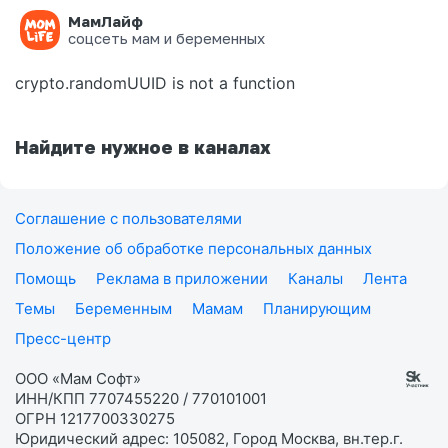
МамЛайф
Ошибка на странице
соцсеть мам и беременных
crypto.randomUUID is not a function
Найдите нужное в каналах
Соглашение с пользователями
Положение об обработке персональных данных
Помощь
Реклама в приложении
Каналы
Лента
Темы
Беременным
Мамам
Планирующим
Пресс-центр
ООО «Мам Софт»
ИНН/КПП 7707455220 / 770101001
ОГРН 1217700330275
Юридический адрес: 105082, Город Москва, вн.тер.г.