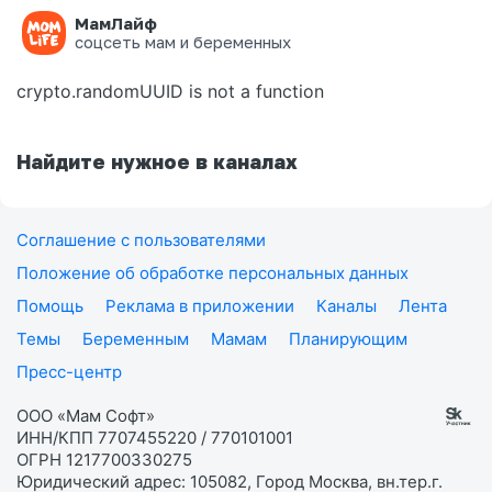
МамЛайф
Ошибка на странице
соцсеть мам и беременных
crypto.randomUUID is not a function
Найдите нужное в каналах
Соглашение с пользователями
Положение об обработке персональных данных
Помощь
Реклама в приложении
Каналы
Лента
Темы
Беременным
Мамам
Планирующим
Пресс-центр
ООО «Мам Софт»
ИНН/КПП 7707455220 / 770101001
ОГРН 1217700330275
Юридический адрес: 105082, Город Москва, вн.тер.г.