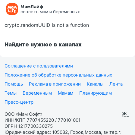
МамЛайф
Ошибка на странице
соцсеть мам и беременных
crypto.randomUUID is not a function
Найдите нужное в каналах
Соглашение с пользователями
Положение об обработке персональных данных
Помощь
Реклама в приложении
Каналы
Лента
Темы
Беременным
Мамам
Планирующим
Пресс-центр
ООО «Мам Софт»
ИНН/КПП 7707455220 / 770101001
ОГРН 1217700330275
Юридический адрес: 105082, Город Москва, вн.тер.г.