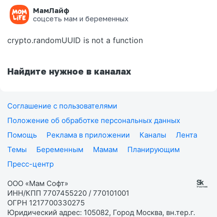
МамЛайф
Ошибка на странице
соцсеть мам и беременных
crypto.randomUUID is not a function
Найдите нужное в каналах
Соглашение с пользователями
Положение об обработке персональных данных
Помощь
Реклама в приложении
Каналы
Лента
Темы
Беременным
Мамам
Планирующим
Пресс-центр
ООО «Мам Софт»
ИНН/КПП 7707455220 / 770101001
ОГРН 1217700330275
Юридический адрес: 105082, Город Москва, вн.тер.г.