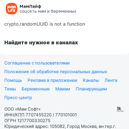
МамЛайф
Ошибка на странице
соцсеть мам и беременных
crypto.randomUUID is not a function
Найдите нужное в каналах
Соглашение с пользователями
Положение об обработке персональных данных
Помощь
Реклама в приложении
Каналы
Лента
Темы
Беременным
Мамам
Планирующим
Пресс-центр
ООО «Мам Софт»
ИНН/КПП 7707455220 / 770101001
ОГРН 1217700330275
Юридический адрес: 105082, Город Москва, вн.тер.г.