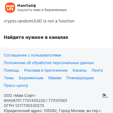
МамЛайф
Ошибка на странице
соцсеть мам и беременных
crypto.randomUUID is not a function
Найдите нужное в каналах
Соглашение с пользователями
Положение об обработке персональных данных
Помощь
Реклама в приложении
Каналы
Лента
Темы
Беременным
Мамам
Планирующим
Пресс-центр
ООО «Мам Софт»
ИНН/КПП 7707455220 / 770101001
ОГРН 1217700330275
Юридический адрес: 105082, Город Москва, вн.тер.г.