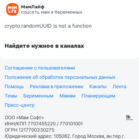
МамЛайф
Ошибка на странице
соцсеть мам и беременных
crypto.randomUUID is not a function
Найдите нужное в каналах
Соглашение с пользователями
Положение об обработке персональных данных
Помощь
Реклама в приложении
Каналы
Лента
Темы
Беременным
Мамам
Планирующим
Пресс-центр
ООО «Мам Софт»
ИНН/КПП 7707455220 / 770101001
ОГРН 1217700330275
Юридический адрес: 105082, Город Москва, вн.тер.г.