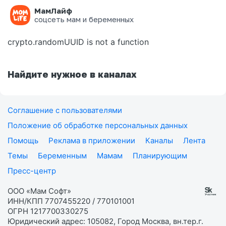
МамЛайф
Ошибка на странице
соцсеть мам и беременных
crypto.randomUUID is not a function
Найдите нужное в каналах
Соглашение с пользователями
Положение об обработке персональных данных
Помощь
Реклама в приложении
Каналы
Лента
Темы
Беременным
Мамам
Планирующим
Пресс-центр
ООО «Мам Софт»
ИНН/КПП 7707455220 / 770101001
ОГРН 1217700330275
Юридический адрес: 105082, Город Москва, вн.тер.г.