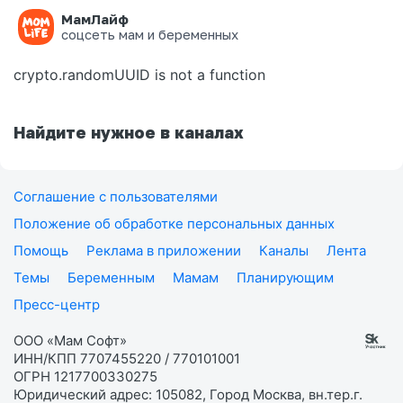
МамЛайф
Ошибка на странице
соцсеть мам и беременных
crypto.randomUUID is not a function
Найдите нужное в каналах
Соглашение с пользователями
Положение об обработке персональных данных
Помощь
Реклама в приложении
Каналы
Лента
Темы
Беременным
Мамам
Планирующим
Пресс-центр
ООО «Мам Софт»
ИНН/КПП 7707455220 / 770101001
ОГРН 1217700330275
Юридический адрес: 105082, Город Москва, вн.тер.г.