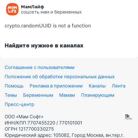
МамЛайф
Ошибка на странице
соцсеть мам и беременных
crypto.randomUUID is not a function
Найдите нужное в каналах
Соглашение с пользователями
Положение об обработке персональных данных
Помощь
Реклама в приложении
Каналы
Лента
Темы
Беременным
Мамам
Планирующим
Пресс-центр
ООО «Мам Софт»
ИНН/КПП 7707455220 / 770101001
ОГРН 1217700330275
Юридический адрес: 105082, Город Москва, вн.тер.г.