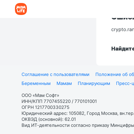
Ошибк
crypto.ra
Найдите
Соглашение с пользователями
Положение об об
Беременным
Мамам
Планирующим
Пресс-
ООО «Мам Софт»
ИНН/КПП 7707455220 / 770101001
ОГРН 1217700330275
Юридический адрес: 105082, Город Москва, вн.тер.
ОКВЭД (основной): 62.01
Вид ИТ-деятельности согласно приказу Минцифры: