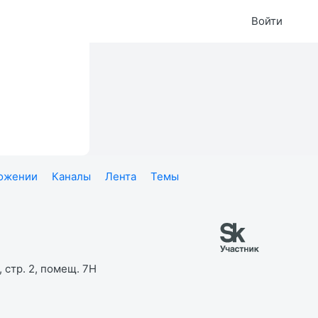
Войти
ложении
Каналы
Лента
Темы
 стр. 2, помещ. 7Н