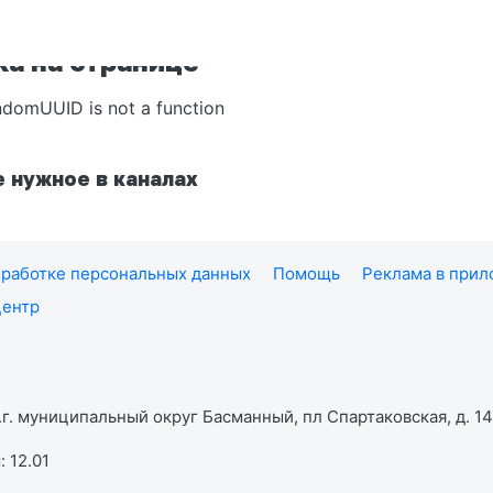
а на странице
ndomUUID is not a function
 нужное в каналах
работке персональных данных
Помощь
Реклама в при
центр
г. муниципальный округ Басманный, пл Спартаковская, д. 14,
 12.01