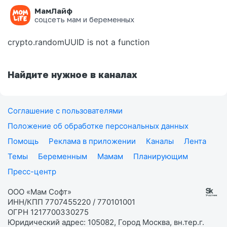
МамЛайф
Ошибка на странице
соцсеть мам и беременных
crypto.randomUUID is not a function
Найдите нужное в каналах
Соглашение с пользователями
Положение об обработке персональных данных
Помощь
Реклама в приложении
Каналы
Лента
Темы
Беременным
Мамам
Планирующим
Пресс-центр
ООО «Мам Софт»
ИНН/КПП 7707455220 / 770101001
ОГРН 1217700330275
Юридический адрес: 105082, Город Москва, вн.тер.г.