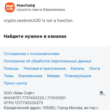
МамЛайф
Ошибка на странице
соцсеть мам и беременных
crypto.randomUUID is not a function
Найдите нужное в каналах
Соглашение с пользователями
Положение об обработке персональных данных
Помощь
Реклама в приложении
Каналы
Лента
Темы
Беременным
Мамам
Планирующим
Пресс-центр
ООО «Мам Софт»
ИНН/КПП 7707455220 / 770101001
ОГРН 1217700330275
Юридический адрес: 105082, Город Москва, вн.тер.г.