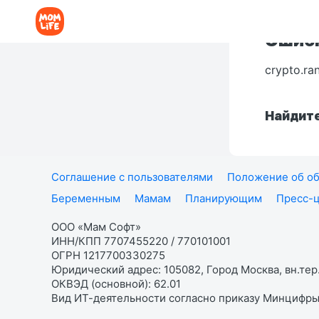
Ошибк
crypto.ra
Найдите
Соглашение с пользователями
Положение об об
Беременным
Мамам
Планирующим
Пресс-
ООО «Мам Софт»
ИНН/КПП 7707455220 / 770101001
ОГРН 1217700330275
Юридический адрес: 105082, Город Москва, вн.тер.
ОКВЭД (основной): 62.01
Вид ИТ-деятельности согласно приказу Минцифры: