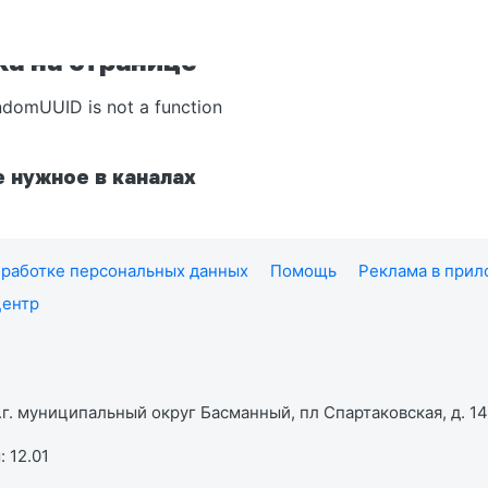
а на странице
ndomUUID is not a function
 нужное в каналах
работке персональных данных
Помощь
Реклама в при
центр
г. муниципальный округ Басманный, пл Спартаковская, д. 14,
 12.01