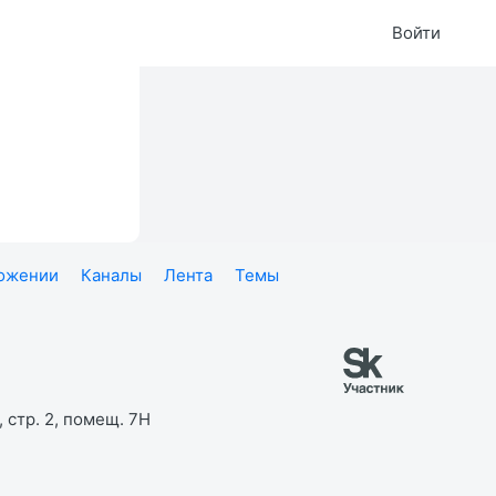
Войти
ложении
Каналы
Лента
Темы
 стр. 2, помещ. 7Н