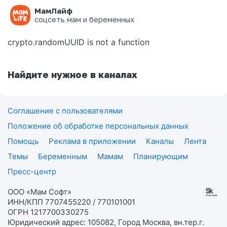
МамЛайф
Ошибка на странице
соцсеть мам и беременных
crypto.randomUUID is not a function
Найдите нужное в каналах
Соглашение с пользователями
Положение об обработке персональных данных
Помощь
Реклама в приложении
Каналы
Лента
Темы
Беременным
Мамам
Планирующим
Пресс-центр
ООО «Мам Софт»
ИНН/КПП 7707455220 / 770101001
ОГРН 1217700330275
Юридический адрес: 105082, Город Москва, вн.тер.г.