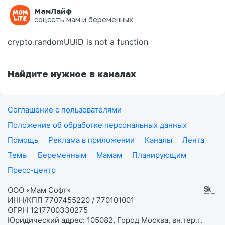
МамЛайф
Ошибка на странице
соцсеть мам и беременных
crypto.randomUUID is not a function
Найдите нужное в каналах
Соглашение с пользователями
Положение об обработке персональных данных
Помощь
Реклама в приложении
Каналы
Лента
Темы
Беременным
Мамам
Планирующим
Пресс-центр
ООО «Мам Софт»
ИНН/КПП 7707455220 / 770101001
ОГРН 1217700330275
Юридический адрес: 105082, Город Москва, вн.тер.г.