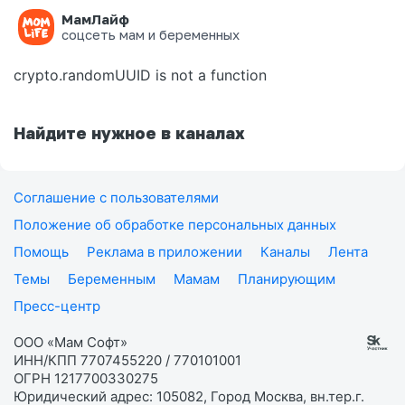
МамЛайф
Ошибка на странице
соцсеть мам и беременных
crypto.randomUUID is not a function
Найдите нужное в каналах
Соглашение с пользователями
Положение об обработке персональных данных
Помощь
Реклама в приложении
Каналы
Лента
Темы
Беременным
Мамам
Планирующим
Пресс-центр
ООО «Мам Софт»
ИНН/КПП 7707455220 / 770101001
ОГРН 1217700330275
Юридический адрес: 105082, Город Москва, вн.тер.г.