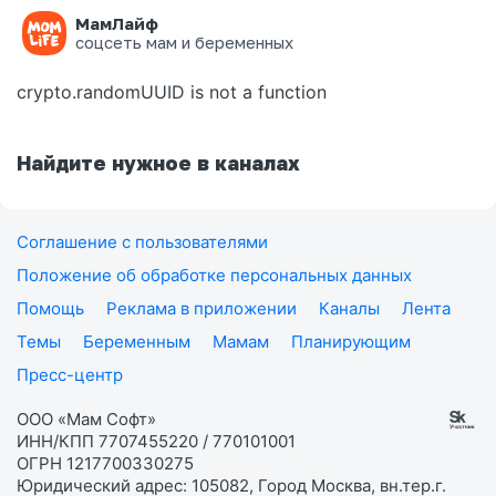
МамЛайф
Ошибка на странице
соцсеть мам и беременных
crypto.randomUUID is not a function
Найдите нужное в каналах
Соглашение с пользователями
Положение об обработке персональных данных
Помощь
Реклама в приложении
Каналы
Лента
Темы
Беременным
Мамам
Планирующим
Пресс-центр
ООО «Мам Софт»
ИНН/КПП 7707455220 / 770101001
ОГРН 1217700330275
Юридический адрес: 105082, Город Москва, вн.тер.г.