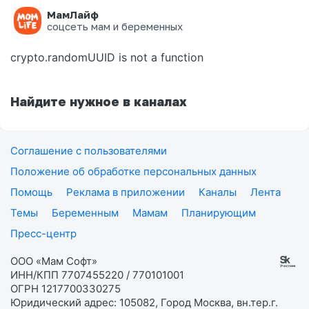
МамЛайф
Ошибка на странице
соцсеть мам и беременных
crypto.randomUUID is not a function
Найдите нужное в каналах
Соглашение с пользователями
Положение об обработке персональных данных
Помощь
Реклама в приложении
Каналы
Лента
Темы
Беременным
Мамам
Планирующим
Пресс-центр
ООО «Мам Софт»
ИНН/КПП 7707455220 / 770101001
ОГРН 1217700330275
Юридический адрес: 105082, Город Москва, вн.тер.г.