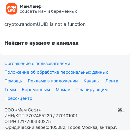
МамЛайф
Ошибка на странице
соцсеть мам и беременных
crypto.randomUUID is not a function
Найдите нужное в каналах
Соглашение с пользователями
Положение об обработке персональных данных
Помощь
Реклама в приложении
Каналы
Лента
Темы
Беременным
Мамам
Планирующим
Пресс-центр
ООО «Мам Софт»
ИНН/КПП 7707455220 / 770101001
ОГРН 1217700330275
Юридический адрес: 105082, Город Москва, вн.тер.г.