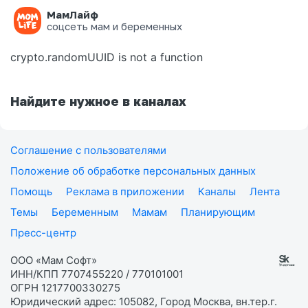
МамЛайф
Ошибка на странице
соцсеть мам и беременных
crypto.randomUUID is not a function
Найдите нужное в каналах
Соглашение с пользователями
Положение об обработке персональных данных
Помощь
Реклама в приложении
Каналы
Лента
Темы
Беременным
Мамам
Планирующим
Пресс-центр
ООО «Мам Софт»
ИНН/КПП 7707455220 / 770101001
ОГРН 1217700330275
Юридический адрес: 105082, Город Москва, вн.тер.г.