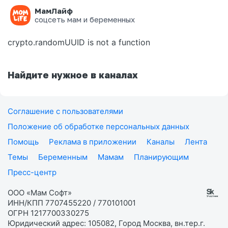
МамЛайф
Ошибка на странице
соцсеть мам и беременных
crypto.randomUUID is not a function
Найдите нужное в каналах
Соглашение с пользователями
Положение об обработке персональных данных
Помощь
Реклама в приложении
Каналы
Лента
Темы
Беременным
Мамам
Планирующим
Пресс-центр
ООО «Мам Софт»
ИНН/КПП 7707455220 / 770101001
ОГРН 1217700330275
Юридический адрес: 105082, Город Москва, вн.тер.г.