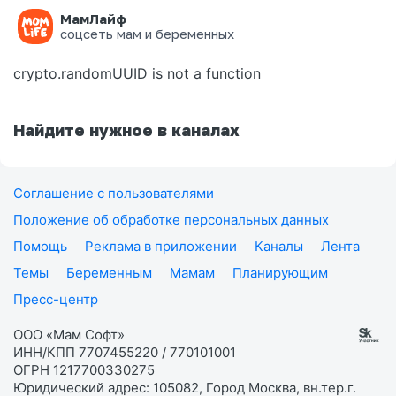
МамЛайф
Ошибка на странице
соцсеть мам и беременных
crypto.randomUUID is not a function
Найдите нужное в каналах
Соглашение с пользователями
Положение об обработке персональных данных
Помощь
Реклама в приложении
Каналы
Лента
Темы
Беременным
Мамам
Планирующим
Пресс-центр
ООО «Мам Софт»
ИНН/КПП 7707455220 / 770101001
ОГРН 1217700330275
Юридический адрес: 105082, Город Москва, вн.тер.г.