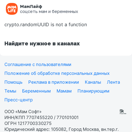
МамЛайф
Ошибка на странице
соцсеть мам и беременных
crypto.randomUUID is not a function
Найдите нужное в каналах
Соглашение с пользователями
Положение об обработке персональных данных
Помощь
Реклама в приложении
Каналы
Лента
Темы
Беременным
Мамам
Планирующим
Пресс-центр
ООО «Мам Софт»
ИНН/КПП 7707455220 / 770101001
ОГРН 1217700330275
Юридический адрес: 105082, Город Москва, вн.тер.г.