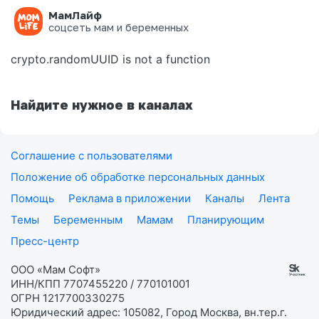
МамЛайф
Ошибка на странице
соцсеть мам и беременных
crypto.randomUUID is not a function
Найдите нужное в каналах
Соглашение с пользователями
Положение об обработке персональных данных
Помощь
Реклама в приложении
Каналы
Лента
Темы
Беременным
Мамам
Планирующим
Пресс-центр
ООО «Мам Софт»
ИНН/КПП 7707455220 / 770101001
ОГРН 1217700330275
Юридический адрес: 105082, Город Москва, вн.тер.г.