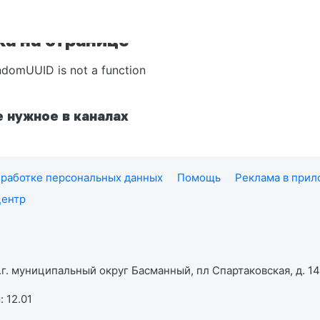
а на странице
ndomUUID is not a function
 нужное в каналах
работке персональных данных
Помощь
Реклама в при
центр
г. муниципальный округ Басманный, пл Спартаковская, д. 14,
 12.01