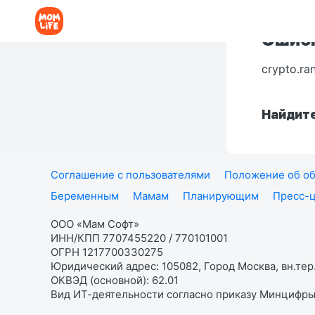
Ошибк
crypto.ra
Найдите
Соглашение с пользователями
Положение об об
Беременным
Мамам
Планирующим
Пресс-
ООО «Мам Софт»
ИНН/КПП 7707455220 / 770101001
ОГРН 1217700330275
Юридический адрес: 105082, Город Москва, вн.тер.
ОКВЭД (основной): 62.01
Вид ИТ-деятельности согласно приказу Минцифры: