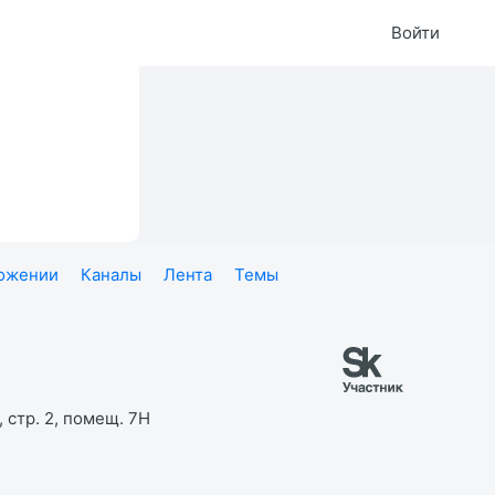
Войти
ложении
Каналы
Лента
Темы
 стр. 2, помещ. 7Н