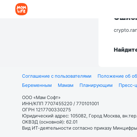
Ошибк
crypto.ra
Найдите
Соглашение с пользователями
Положение об об
Беременным
Мамам
Планирующим
Пресс-
ООО «Мам Софт»
ИНН/КПП 7707455220 / 770101001
ОГРН 1217700330275
Юридический адрес: 105082, Город Москва, вн.тер.
ОКВЭД (основной): 62.01
Вид ИТ-деятельности согласно приказу Минцифры: