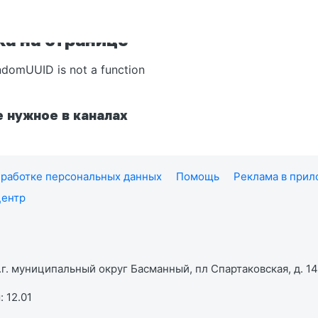
а на странице
ndomUUID is not a function
 нужное в каналах
работке персональных данных
Помощь
Реклама в при
центр
г. муниципальный округ Басманный, пл Спартаковская, д. 14,
 12.01