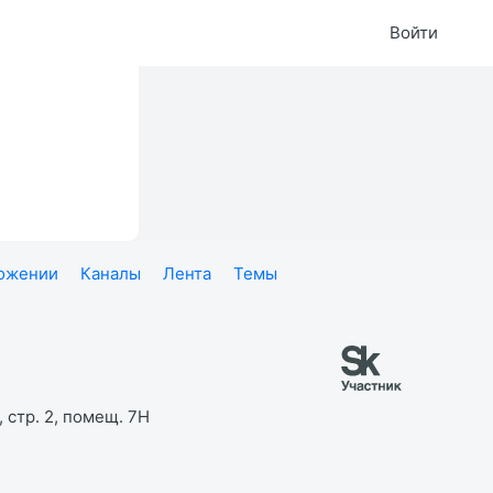
Войти
ложении
Каналы
Лента
Темы
 стр. 2, помещ. 7Н