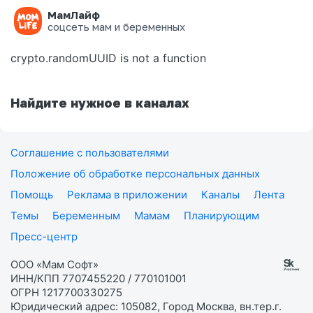
МамЛайф
Ошибка на странице
соцсеть мам и беременных
crypto.randomUUID is not a function
Найдите нужное в каналах
Соглашение с пользователями
Положение об обработке персональных данных
Помощь
Реклама в приложении
Каналы
Лента
Темы
Беременным
Мамам
Планирующим
Пресс-центр
ООО «Мам Софт»
ИНН/КПП 7707455220 / 770101001
ОГРН 1217700330275
Юридический адрес: 105082, Город Москва, вн.тер.г.