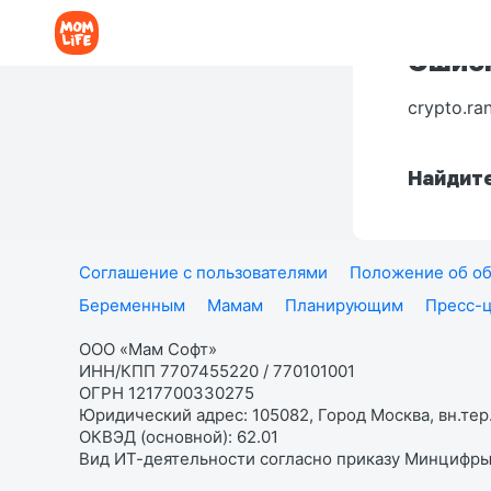
Ошибк
crypto.ra
Найдите
Соглашение с пользователями
Положение об об
Беременным
Мамам
Планирующим
Пресс-
ООО «Мам Софт»
ИНН/КПП 7707455220 / 770101001
ОГРН 1217700330275
Юридический адрес: 105082, Город Москва, вн.тер.
ОКВЭД (основной): 62.01
Вид ИТ-деятельности согласно приказу Минцифры: