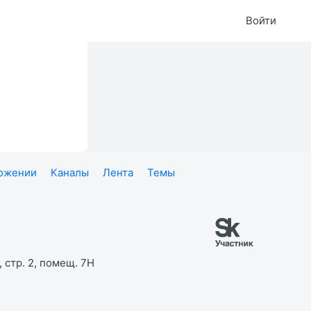
Войти
ложении
Каналы
Лента
Темы
 стр. 2, помещ. 7Н