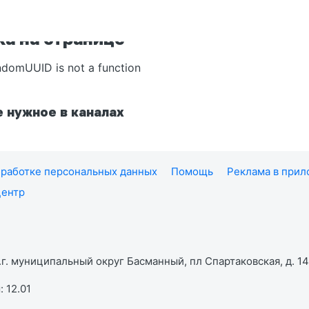
а на странице
ndomUUID is not a function
 нужное в каналах
работке персональных данных
Помощь
Реклама в при
центр
г. муниципальный округ Басманный, пл Спартаковская, д. 14,
 12.01