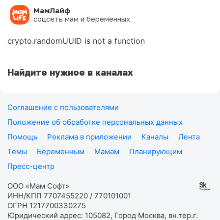
МамЛайф
Ошибка на странице
соцсеть мам и беременных
crypto.randomUUID is not a function
Найдите нужное в каналах
Соглашение с пользователями
Положение об обработке персональных данных
Помощь
Реклама в приложении
Каналы
Лента
Темы
Беременным
Мамам
Планирующим
Пресс-центр
ООО «Мам Софт»
ИНН/КПП 7707455220 / 770101001
ОГРН 1217700330275
Юридический адрес: 105082, Город Москва, вн.тер.г.