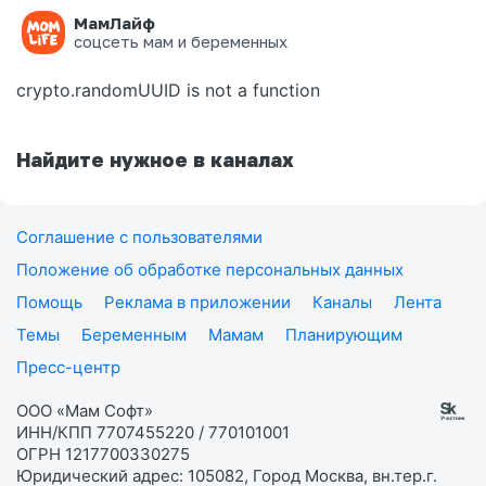
МамЛайф
Ошибка на странице
соцсеть мам и беременных
crypto.randomUUID is not a function
Найдите нужное в каналах
Соглашение с пользователями
Положение об обработке персональных данных
Помощь
Реклама в приложении
Каналы
Лента
Темы
Беременным
Мамам
Планирующим
Пресс-центр
ООО «Мам Софт»
ИНН/КПП 7707455220 / 770101001
ОГРН 1217700330275
Юридический адрес: 105082, Город Москва, вн.тер.г.