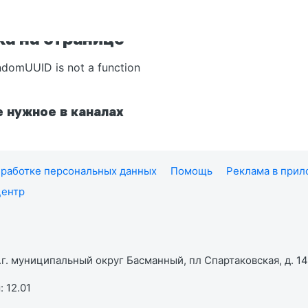
а на странице
ndomUUID is not a function
 нужное в каналах
работке персональных данных
Помощь
Реклама в при
центр
г. муниципальный округ Басманный, пл Спартаковская, д. 14,
 12.01