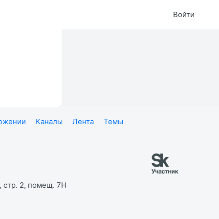
Войти
ложении
Каналы
Лента
Темы
 стр. 2, помещ. 7Н