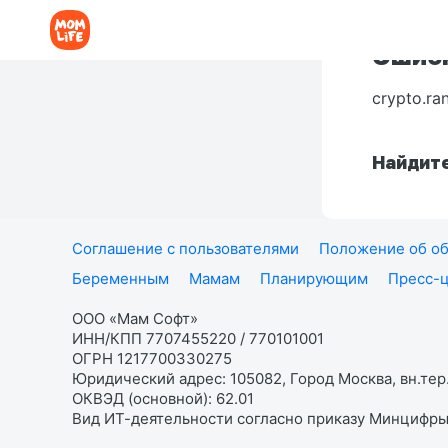
Ошибк
crypto.ra
Найдите
Соглашение с пользователями
Положение об об
Беременным
Мамам
Планирующим
Пресс-
ООО «Мам Софт»
ИНН/КПП 7707455220 / 770101001
ОГРН 1217700330275
Юридический адрес: 105082, Город Москва, вн.тер.
ОКВЭД (основной): 62.01
Вид ИТ-деятельности согласно приказу Минцифры: