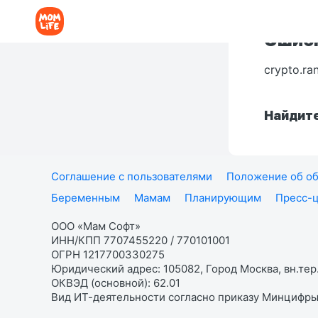
Ошибк
crypto.ra
Найдите
Соглашение с пользователями
Положение об об
Беременным
Мамам
Планирующим
Пресс-
ООО «Мам Софт»
ИНН/КПП 7707455220 / 770101001
ОГРН 1217700330275
Юридический адрес: 105082, Город Москва, вн.тер.
ОКВЭД (основной): 62.01
Вид ИТ-деятельности согласно приказу Минцифры: