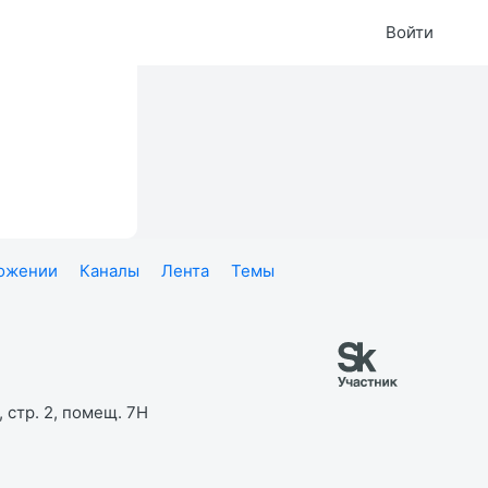
Войти
ложении
Каналы
Лента
Темы
 стр. 2, помещ. 7Н