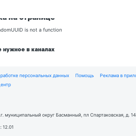
а на странице
ndomUUID is not a function
 нужное в каналах
работке персональных данных
Помощь
Реклама в при
центр
г. муниципальный округ Басманный, пл Спартаковская, д. 14,
 12.01