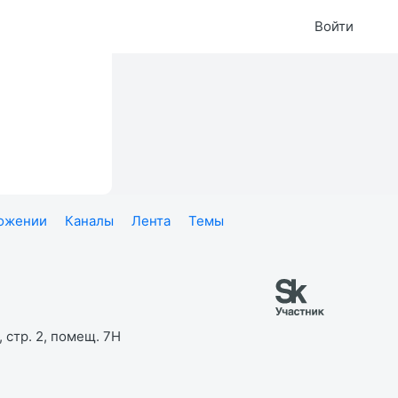
Войти
ложении
Каналы
Лента
Темы
 стр. 2, помещ. 7Н