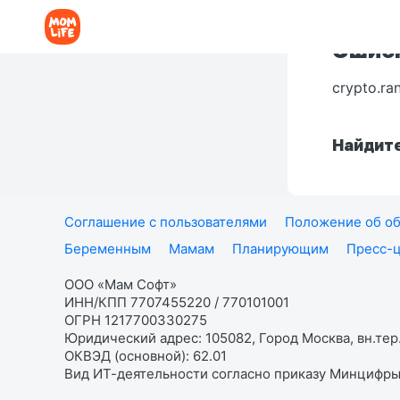
Ошибк
crypto.ra
Найдите
Соглашение с пользователями
Положение об об
Беременным
Мамам
Планирующим
Пресс-
ООО «Мам Софт»
ИНН/КПП 7707455220 / 770101001
ОГРН 1217700330275
Юридический адрес: 105082, Город Москва, вн.тер.
ОКВЭД (основной): 62.01
Вид ИТ-деятельности согласно приказу Минцифры: