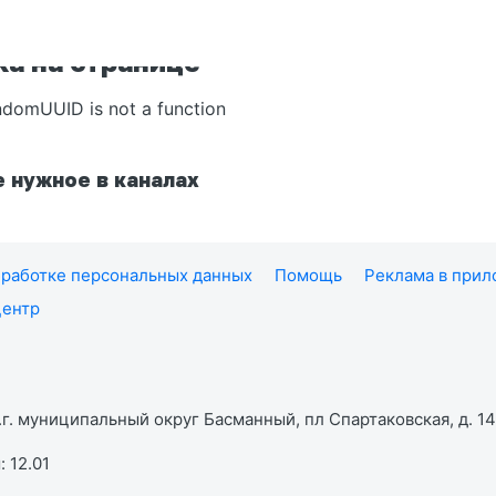
а на странице
ndomUUID is not a function
 нужное в каналах
работке персональных данных
Помощь
Реклама в при
центр
г. муниципальный округ Басманный, пл Спартаковская, д. 14,
 12.01