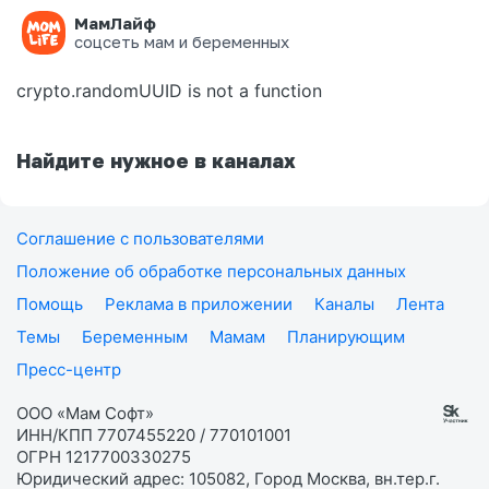
МамЛайф
Ошибка на странице
соцсеть мам и беременных
crypto.randomUUID is not a function
Найдите нужное в каналах
Соглашение с пользователями
Положение об обработке персональных данных
Помощь
Реклама в приложении
Каналы
Лента
Темы
Беременным
Мамам
Планирующим
Пресс-центр
ООО «Мам Софт»
ИНН/КПП 7707455220 / 770101001
ОГРН 1217700330275
Юридический адрес: 105082, Город Москва, вн.тер.г.