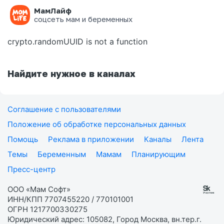
МамЛайф
Ошибка на странице
соцсеть мам и беременных
crypto.randomUUID is not a function
Найдите нужное в каналах
Соглашение с пользователями
Положение об обработке персональных данных
Помощь
Реклама в приложении
Каналы
Лента
Темы
Беременным
Мамам
Планирующим
Пресс-центр
ООО «Мам Софт»
ИНН/КПП 7707455220 / 770101001
ОГРН 1217700330275
Юридический адрес: 105082, Город Москва, вн.тер.г.